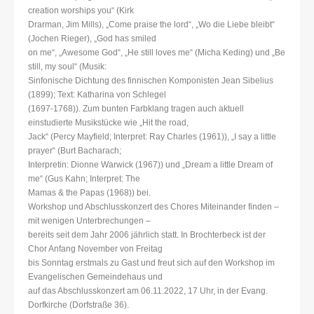
creation worships you“ (Kirk
Drarman, Jim Mills), „Come praise the lord“, „Wo die Liebe bleibt“
(Jochen Rieger), „God has smiled
on me“, „Awesome God“, „He still loves me“ (Micha Keding) und „Be
still, my soul“ (Musik:
Sinfonische Dichtung des finnischen Komponisten Jean Sibelius
(1899); Text: Katharina von Schlegel
(1697-1768)). Zum bunten Farbklang tragen auch aktuell
einstudierte Musikstücke wie „Hit the road,
Jack“ (Percy Mayfield; Interpret: Ray Charles (1961)), „I say a little
prayer“ (Burt Bacharach;
Interpretin: Dionne Warwick (1967)) und „Dream a little Dream of
me“ (Gus Kahn; Interpret: The
Mamas & the Papas (1968)) bei.
Workshop und Abschlusskonzert des Chores Miteinander finden –
mit wenigen Unterbrechungen –
bereits seit dem Jahr 2006 jährlich statt. In Brochterbeck ist der
Chor Anfang November von Freitag
bis Sonntag erstmals zu Gast und freut sich auf den Workshop im
Evangelischen Gemeindehaus und
auf das Abschlusskonzert am 06.11.2022, 17 Uhr, in der Evang.
Dorfkirche (Dorfstraße 36).