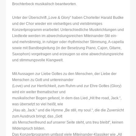
Brochterbeck musikalisch beantworten.
Unter der Überschrift „Love & Glory“ haben Chorleiter Harald Budke
und der Chor wieder ein vielseitiges und vielstimmiges
Konzertprogramm erarbeitet. Unterschiedliche Musikrichtungen und
Liedtexte werden im abwechslungsreichen Miteinander-Stil ein-
und mehrstimmig, in ruhiger oder rhythmischer Stimmung, A-capella
sowie mit Bandbegleitung (in der Besetzung Piano, Cajon, Gitarre,
Saxophon) vorgetragen und erzeugen so eine abwechslungsreiche
und stimmungsvolle Klangwelt.
Mit Aussagen zur Liebe Gottes zu den Menschen, der Liebe der
Menschen zu Gott und untereinander
(Love) und zur Herrlichkeit, zum Ruhm und zur Ehre Gottes (Glory)
wird ein weiter thematischer und
musikalischer Bogen gefasst, in dem das Lied „Hit the road, Jack.“,
was übersetzt so viel heißt, wie
„Hau ab, Jack.“ und die Hymne „Be still, my soul.“, die die Zuversicht
zum Ausdruck bringt, das „Gott
als Menschenfreund auf unserer Seite steht, uns treu bleibt“, keinen
Widerspruch bilden.
Das Konzertprogramm umfasst viele Miteinander-Klassiker wie „All